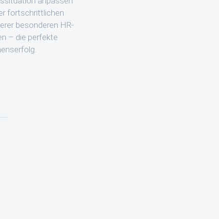
nssituation anpassen
er fortschrittlichen
serer besonderen HR-
n – die perfekte
enserfolg.