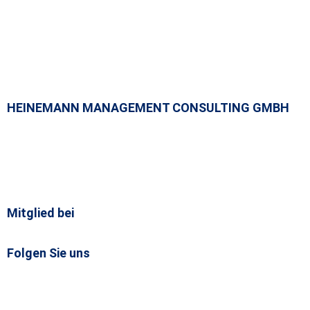
HEINEMANN MANAGEMENT CONSULTING GMBH
Bavariaring 49 · 80336 München (D)
Tel.
+49 89 230 32 66 – 0
office@rth-hmc.com
Mitglied bei
Folgen Sie uns