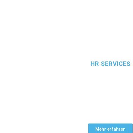
HR SERVICES
or. Wir
Wir unterstützen Sie auch als
externe 
zepte
,
und stellen Ihnen im dauerhaften Suppo
er
On Demand unsere HR-Expertise zur
n
Nutzung digitaler Tools ist für u
selbstverständlich.
Mehr erfahren