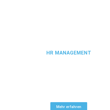
HR MANAGEMENT
Ihre Mitarbeiter*innen sind Ihr wichtigster Erfolgsfakt
entwickeln tragfähige
HR-Strategien und HR-Kon
mit denen Sie auch größere Veränderungen sich
bewältigen, zum Beispiel bei einer strategische
Neuausrichtung.
Mehr erfahren